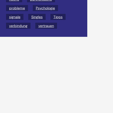
probleme
Psychologie
signale
Singles
Tipps
verbindung
vertrauen